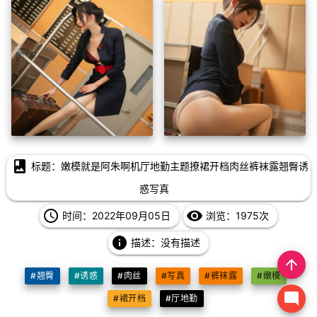
photo_album
标题：嫩模就是阿朱啊机厅地勤主题撩裙开档肉丝裤袜露翘臀诱
惑写真
access_time
remove_red_eye
时间：2022年09月05日
浏览：1975次
info
描述：没有描述
arrow_upward
#翘臀
#诱惑
#肉丝
#写真
#裤袜露
#嫩模
mode_comment
#裙开档
#厅地勤