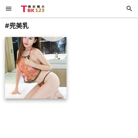
menu
search
#兜美乳
insert_photo