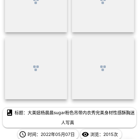
photo_album
标题：大美妞杨晨晨sugar粉色吊带内衣秀完美身材性感酥胸迷
人写真
access_time
remove_red_eye
时间：2022年05月07日
浏览：2015次